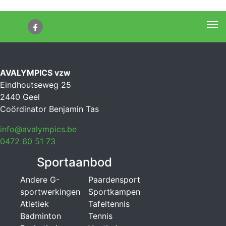
Me
AVALYMPICS vzw
Eindhoutseweg 25
2440 Geel
Coördinator Benjamin Tas
info@avalympics.be
0472 60 51 73
Sportaanbod
Andere G-
Paardensport
sportwerkingen
Sportkampen
Atletiek
Tafeltennis
Badminton
Tennis