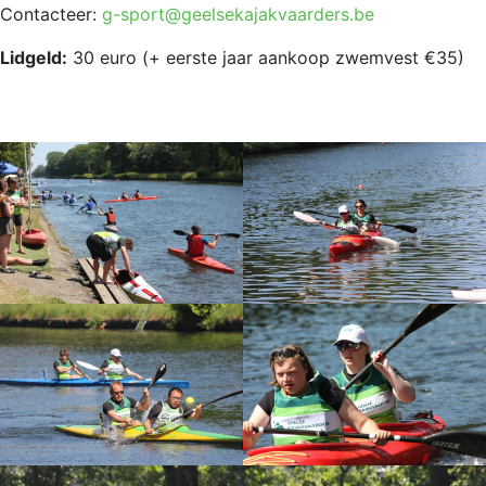
Contacteer:
g-sport@geelsekajakvaarders.be
Lidgeld:
30 euro (+ eerste jaar aankoop zwemvest €35)