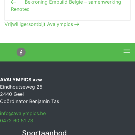
Vorig bericht
Bekroning Embuild België – samenwerking
Renotec
Volgend bericht
Vrijwilligersontbijt Avalympics
Me
AVALYMPICS vzw
Eindhoutseweg 25
2440 Geel
Coördinator Benjamin Tas
info@avalympics.be
0472 60 51 73
Sportaanbod