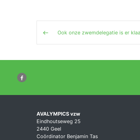
Berichtnavigatie
Vorig bericht
Ook onze zwemdelegatie is er klaa
AVALYMPICS vzw
Eindhoutseweg 25
2440 Geel
Coördinator Benjamin Tas