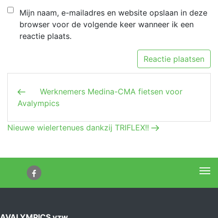
Mijn naam, e-mailadres en website opslaan in deze
browser voor de volgende keer wanneer ik een
reactie plaats.
Berichtnavigatie
Vorig bericht
Werknemers Medina-CMA fietsen voor
Avalympics
Volgend bericht
Nieuwe wielertenues dankzij TRIFLEX!!
Me
AVALYMPICS vzw