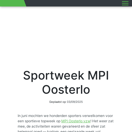
M
Sportweek MPI
Oosterlo
Geplaatst op
03/09/2025
In juni mochten we honderden sporters verwelkomen voor
een sportieve topweek op
MPI Oosterlo vzw
! Het weer zat
mee, de activiteiten waren gevarieerd en de sfeer zat
helemaal goed — kortom, een geslaagde week vol