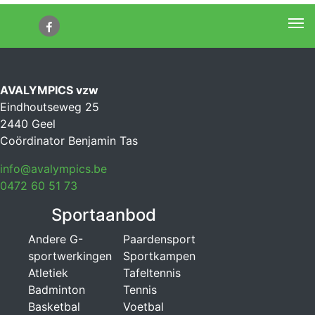
Me
AVALYMPICS vzw
Eindhoutseweg 25
2440 Geel
Coördinator Benjamin Tas
info@avalympics.be
0472 60 51 73
Sportaanbod
Andere G-
Paardensport
sportwerkingen
Sportkampen
Atletiek
Tafeltennis
Badminton
Tennis
Basketbal
Voetbal