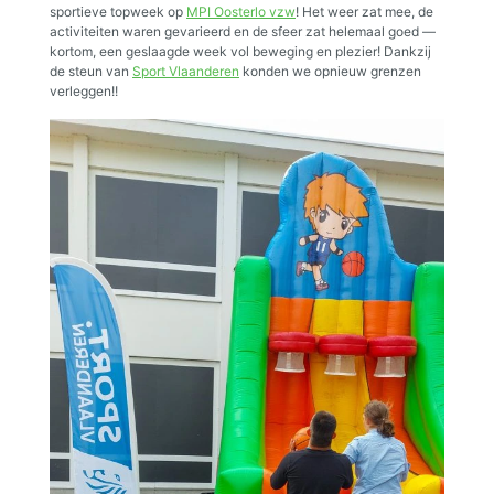
sportieve topweek op
MPI Oosterlo vzw
! Het weer zat mee, de
activiteiten waren gevarieerd en de sfeer zat helemaal goed —
kortom, een geslaagde week vol beweging en plezier! Dankzij
de steun van
Sport Vlaanderen
konden we opnieuw grenzen
verleggen!!