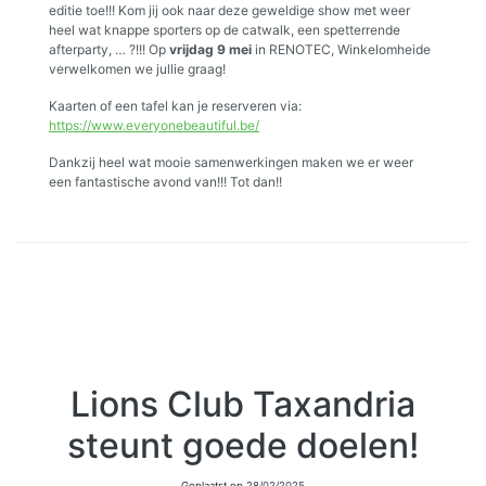
editie toe!!! Kom jij ook naar deze geweldige show met weer
heel wat knappe sporters op de catwalk, een spetterrende
afterparty, … ?!!! Op
vrijdag 9 mei
in RENOTEC, Winkelomheide
verwelkomen we jullie graag!
Kaarten of een tafel kan je reserveren via:
https://www.everyonebeautiful.be/
Dankzij heel wat mooie samenwerkingen maken we er weer
een fantastische avond van!!! Tot dan!!
Lions Club Taxandria
steunt goede doelen!
Geplaatst op
28/02/2025